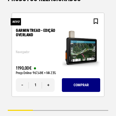
NOVO
N
GARMIN TREAD - EDIÇÃO
OVERLAND
Navegador
1190
,
00
€
Preço Online:
967
,
48
€
+ IVA 23%
-
+
COMPRAR