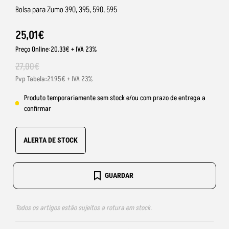
Bolsa para Zumo 390, 395, 590, 595
25
,
01
€
Preço Online:20.33€ + IVA 23%
27
,
00
€
Pvp Tabela:21.95€ + IVA 23%
Produto temporariamente sem stock e/ou com prazo de entrega a
confirmar
ALERTA DE STOCK
GUARDAR
Todos os artigos estão sujeitos a rotura em stock.