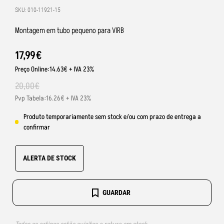
SKU: 010-11921-15
Montagem em tubo pequeno para VIRB
17
,
99
€
Preço Online:14.63€ + IVA 23%
20
,
00
€
Pvp Tabela:16.26€ + IVA 23%
Produto temporariamente sem stock e/ou com prazo de entrega a
confirmar
ALERTA DE STOCK
GUARDAR