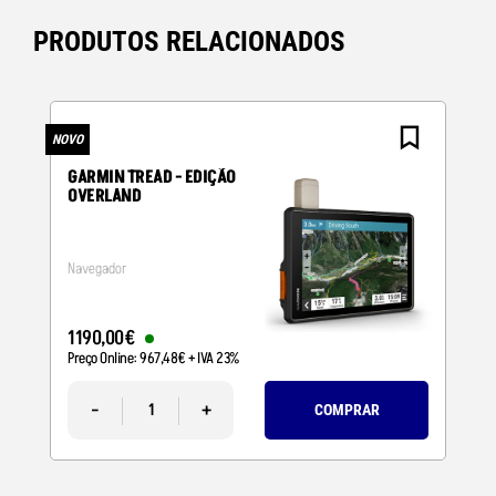
PRODUTOS RELACIONADOS
NOVO
N
GARMIN TREAD - EDIÇÃO
OVERLAND
Navegador
1190
,
00
€
Preço Online:
967
,
48
€
+ IVA 23%
-
+
COMPRAR