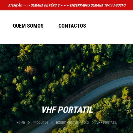
PORTANTE: A LOJA FÍSICA EM MASSAMÁ DEIXOU DE TER HORÁRIO CONVENCIONAL DE AT
QUEM SOMOS
CONTACTOS
VHF PORTATIL
HOME
PRODUTOS
EQUIPAMENTOS RÁDIO
VHF PORTATIL