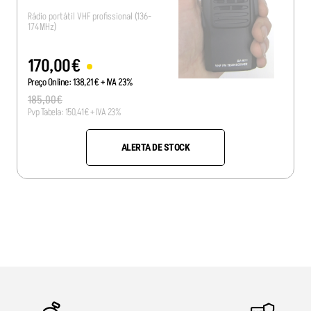
Rádio portátil VHF profissional (136-
174MHz)
170
,
00
€
Preço Online:
138
,
21
€
+ IVA 23%
185
,
00
€
Pvp Tabela:
150
,
41
€
+ IVA 23%
ALERTA DE STOCK