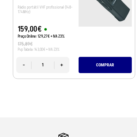
Rádio portátil VHF profissional (148-
174MHz)
159
,
00
€
Preço Online:
129
,
27
€
+ IVA 23%
175
,
89
€
Pvp Tabela:
143
,
00
€
+ IVA 23%
-
+
COMPRAR