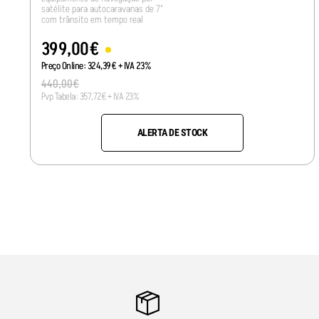
satélite para autocaravanas de 7"
com trânsito em tempo real
399
,
00
€
Preço Online:
324
,
39
€
+ IVA 23%
440
,
00
€
Pvp Tabela:
357
,
72
€
+ IVA 23%
ALERTA DE STOCK