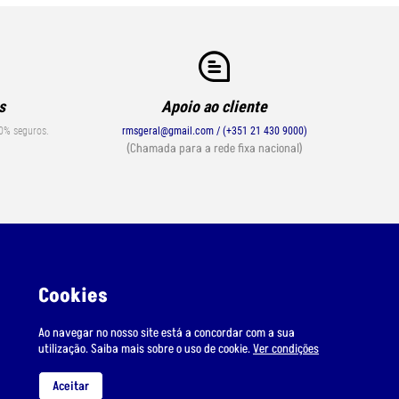
s
Apoio ao cliente
0% seguros.
rmsgeral@gmail.com / (+351 21 430 9000)
(Chamada para a rede fixa nacional)
Cookies
Ao navegar no nosso site está a concordar com a sua
utilização. Saiba mais sobre o uso de cookie.
Ver condições
Suporte
Condições de Envio
Aceitar