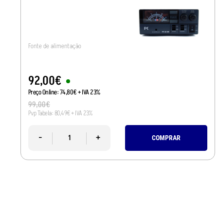
Fonte de alimentação
92
,
00
€
Preço Online:
74
,
80
€
+ IVA 23%
99
,
00
€
Pvp Tabela:
80
,
49
€
+ IVA 23%
-
+
COMPRAR