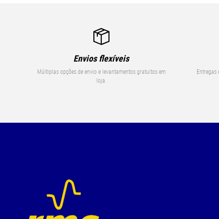
Envios flexíveis
Múltiplas opções de envio e levantamentos gratuitos em
Entregas 
loja.