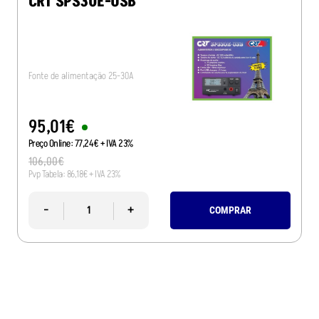
CRT SPS30E-USB
Fonte de alimentação 25-30A
95
,
01
€
Preço Online:
77
,
24
€
+ IVA 23%
106
,
00
€
Pvp Tabela:
86
,
18
€
+ IVA 23%
-
+
COMPRAR