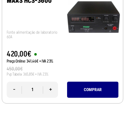
MAAS HCS-3600
Fonte alimentação de laboratorio
60A
420
,
00
€
Preço Online:
341
,
46
€
+ IVA 23%
450
,
00
€
Pvp Tabela:
365
,
85
€
+ IVA 23%
-
+
COMPRAR