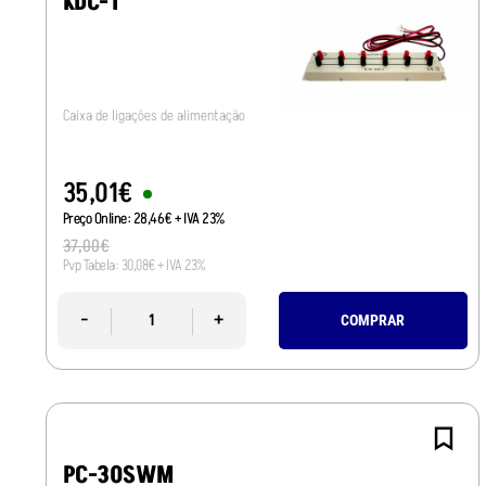
KDC-1
Caixa de ligações de alimentação
35
,
01
€
Preço Online:
28
,
46
€
+ IVA 23%
37
,
00
€
Pvp Tabela:
30
,
08
€
+ IVA 23%
-
+
COMPRAR
PC-30SWM