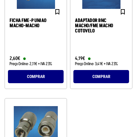
FICHA FME-P UNIAO
ADAPTADOR BNC
MACHO-MACHO
MACHO/FME MACHO
COTOVELO
2
,
60
€
4
,
19
€
Preço Online:
2
,
11
€
+ IVA 23%
Preço Online:
3
,
41
€
+ IVA 23%
COMPRAR
COMPRAR