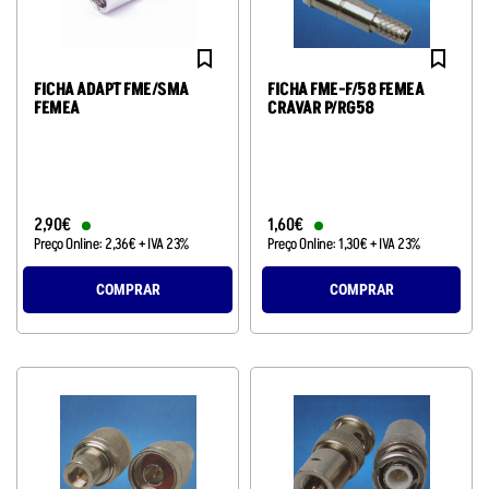
FICHA ADAPT FME/SMA
FICHA FME-F/58 FEMEA
FEMEA
CRAVAR P/RG58
2
,
90
€
1
,
60
€
Preço Online:
2
,
36
€
+ IVA 23%
Preço Online:
1
,
30
€
+ IVA 23%
COMPRAR
COMPRAR