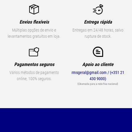
Envios flexíveis
Entrega rápida
Múltiplas opções de envio e
Entregas em 24/48 horas, salvo
levantamentos gratuitos em loja.
ruptura de stock.
Pagamentos seguros
Apoio ao cliente
Vários métodos de pagamento
rmsgeral@gmail.com / (+351 21
online, 100% seguros.
430 9000)
(Chamada para a rede fixa nacional)