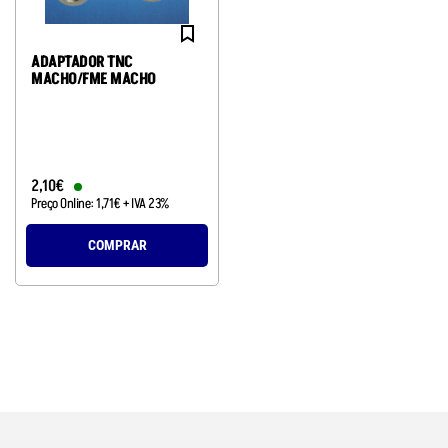
ADAPTADOR TNC
MACHO/FME MACHO
2
,
10
€
Preço Online:
1
,
71
€
+ IVA 23%
COMPRAR