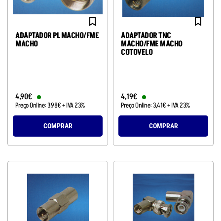
ADAPTADOR PL MACHO/FME
ADAPTADOR TNC
MACHO
MACHO/FME MACHO
COTOVELO
4
,
90
€
4
,
19
€
Preço Online:
3
,
98
€
+ IVA 23%
Preço Online:
3
,
41
€
+ IVA 23%
COMPRAR
COMPRAR