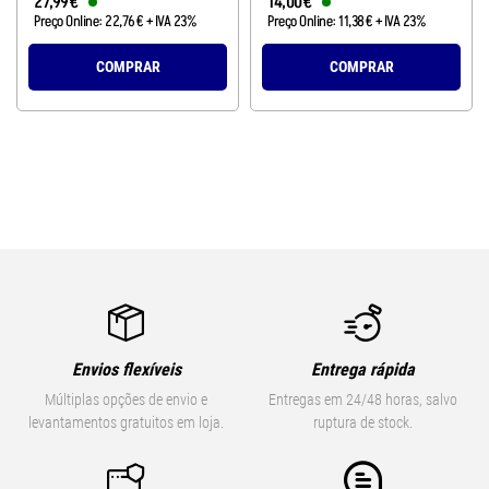
27
,
99
€
14
,
00
€
Preço Online:
22
,
76
€
+ IVA 23%
Preço Online:
11
,
38
€
+ IVA 23%
COMPRAR
COMPRAR
Envios flexíveis
Entrega rápida
Múltiplas opções de envio e
Entregas em 24/48 horas, salvo
levantamentos gratuitos em loja.
ruptura de stock.