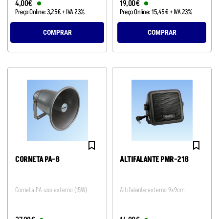
4
,
00
€
19
,
00
€
Preço Online:
3
,
25
€
+ IVA 23%
Preço Online:
15
,
45
€
+ IVA 23%
COMPRAR
COMPRAR
CORNETA PA-8
ALTIFALANTE PMR-218
Corneta PA uso externo (15W)
Altifalante externo 9x9cm