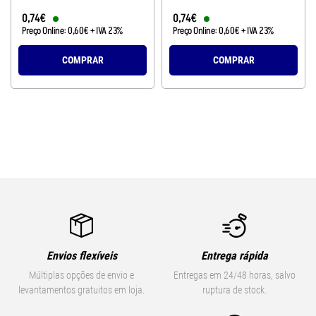
0
,
74
€
0
,
74
€
Preço Online:
0
,
60
€
+ IVA 23%
Preço Online:
0
,
60
€
+ IVA 23%
COMPRAR
COMPRAR
Envios flexíveis
Entrega rápida
Múltiplas opções de envio e
Entregas em 24/48 horas, salvo
levantamentos gratuitos em loja.
ruptura de stock.