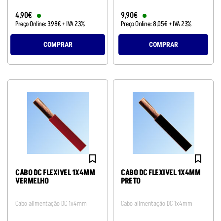
4
,
90
€
9
,
90
€
Preço Online:
3
,
98
€
+ IVA 23%
Preço Online:
8
,
05
€
+ IVA 23%
COMPRAR
COMPRAR
CABO DC FLEXIVEL 1X4MM
CABO DC FLEXIVEL 1X4MM
VERMELHO
PRETO
Cabo alimentação DC 1x4mm
Cabo alimentação DC 1x4mm