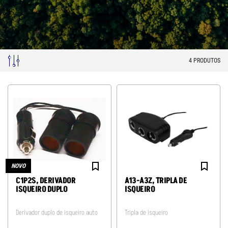
4
PRODUTOS
NOVO
C1P2S, DERIVADOR
A13-A3Z, TRIPLA DE
ISQUEIRO DUPLO
ISQUEIRO
Derivador duplo de isqueiro auto
Tripla de isqueiro