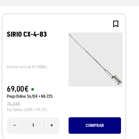
SIRIO CX-4-83
Antena vertical 83-88Mhz
69
,
00
€
Preço Online:
56
,
10
€
+ IVA 23%
75
,
03
€
Pvp Tabela:
61
,
00
€
+ IVA 23%
-
+
COMPRAR