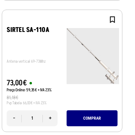
SIRTEL SA-110A
Antena vertical 69-73Mhz
73
,
00
€
Preço Online:
59
,
35
€
+ IVA 23%
81
,
18
€
Pvp Tabela:
66
,
00
€
+ IVA 23%
-
+
COMPRAR