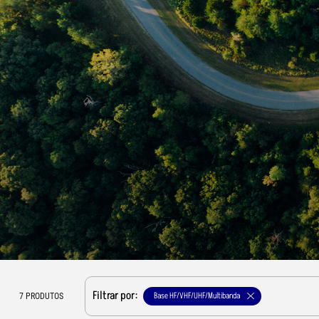
Filtrar por:
Base HF/VHF/UHF/Multibanda
7
PRODUTOS