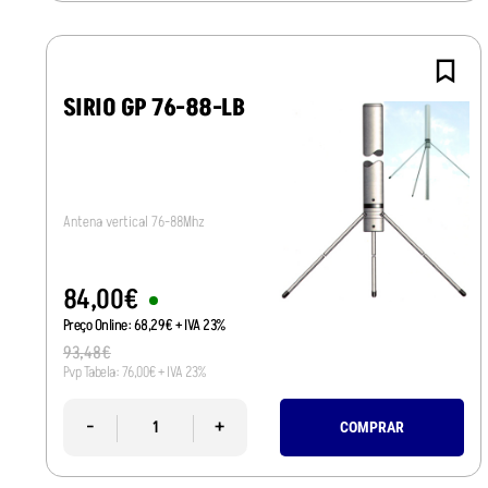
SIRIO GP 76-88-LB
Antena vertical 76-88Mhz
84
,
00
€
Preço Online:
68
,
29
€
+ IVA 23%
93
,
48
€
Pvp Tabela:
76
,
00
€
+ IVA 23%
-
+
COMPRAR