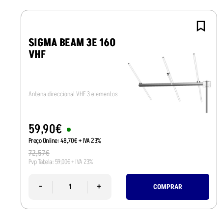
SIGMA BEAM 3E 160
VHF
Antena direccional VHF 3 elementos
59
,
90
€
Preço Online:
48
,
70
€
+ IVA 23%
72
,
57
€
Pvp Tabela:
59
,
00
€
+ IVA 23%
-
+
COMPRAR