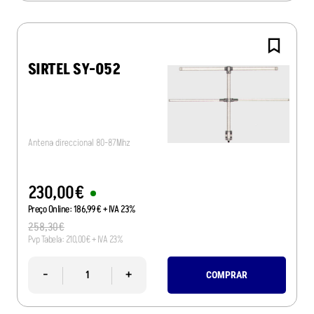
SIRTEL SY-052
Antena direccional 80-87Mhz
230
,
00
€
Preço Online:
186
,
99
€
+ IVA 23%
258
,
30
€
Pvp Tabela:
210
,
00
€
+ IVA 23%
-
+
COMPRAR