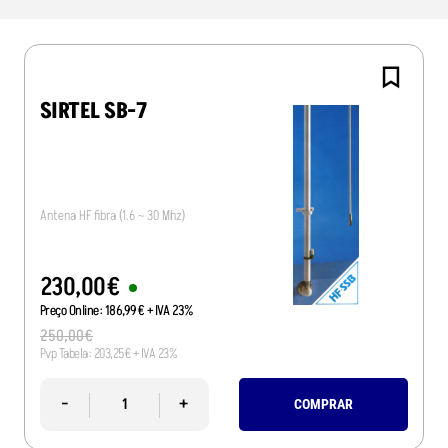
SIRTEL SB-7
Antena HF fibra (1.6 ~ 30 Mhz)
230
,
00
€
Preço Online:
186
,
99
€
+ IVA 23%
250
,
00
€
Pvp Tabela:
203
,
25
€
+ IVA 23%
-
+
COMPRAR