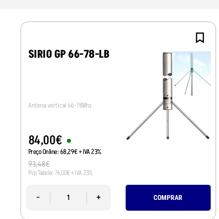
SIRIO GP 66-78-LB
Antena vertical 66-78Mhz
84
,
00
€
Preço Online:
68
,
29
€
+ IVA 23%
93
,
48
€
Pvp Tabela:
76
,
00
€
+ IVA 23%
-
+
COMPRAR