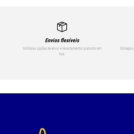
Envios flexíveis
Múltiplas opções de envio e levantamentos gratuitos em
Entregas 
loja.