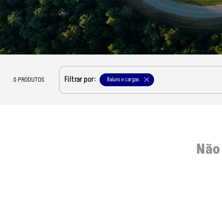
Filtrar por:
Baluns e cargas
0
PRODUTOS
Não