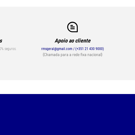
s
Apoio ao cliente
0% seguros.
rmsgeral@gmail.com / (+351 21 430 9000)
(Chamada para a rede fixa nacional)