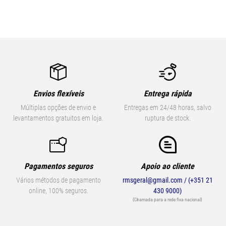
Envios flexíveis
Entrega rápida
Múltiplas opções de envio e
Entregas em 24/48 horas, salvo
levantamentos gratuitos em loja.
ruptura de stock.
Pagamentos seguros
Apoio ao cliente
Vários métodos de pagamento
rmsgeral@gmail.com / (+351 21
online, 100% seguros.
430 9000)
(Chamada para a rede fixa nacional)