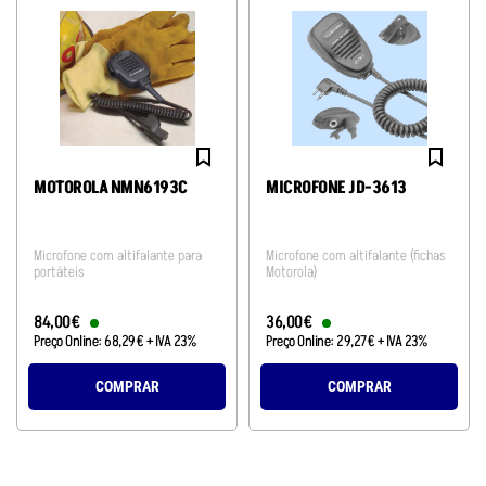
MOTOROLA NMN6193C
MICROFONE JD-3613
Microfone com altifalante para
Microfone com altifalante (fichas
portáteis
Motorola)
84
,
00
€
36
,
00
€
Preço Online:
68
,
29
€
+ IVA 23%
Preço Online:
29
,
27
€
+ IVA 23%
COMPRAR
COMPRAR