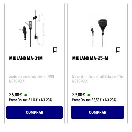
MIDLAND MA-31M
MIDLAND MA-25-M
Auricular com tubo de ar, 2PIN
Micro de mão com altifalante 2Pin
MOTOROLA
MOTOROLA
26
,
00
€
29
,
00
€
Preço Online:
21
,
14
€
+ IVA 23%
Preço Online:
23
,
58
€
+ IVA 23%
COMPRAR
COMPRAR