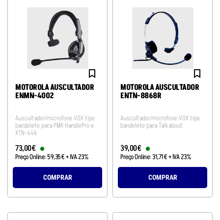
MOTOROLA AUSCULTADOR
MOTOROLA AUSCULTADOR
ENMN-4002
ENTN-8868R
Auscultador/microfone VOX tipo
Auscultador/microfone VOX tipo
bandelete para PMR HandiePro e
bandelete para Talkabout
XTN-446
73
,
00
€
39
,
00
€
Preço Online:
59
,
35
€
+ IVA 23%
Preço Online:
31
,
71
€
+ IVA 23%
COMPRAR
COMPRAR