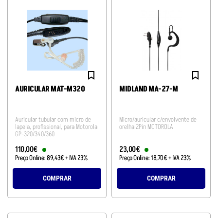
AURICULAR MAT-M320
MIDLAND MA-27-M
Auricular tubular com micro de
Micro/auricular c/envolvente de
lapela, profissional, para Motorola
orelha 2Pin MOTOROLA
GP-320/340/360
110
,
00
€
23
,
00
€
Preço Online:
89
,
43
€
+ IVA 23%
Preço Online:
18
,
70
€
+ IVA 23%
COMPRAR
COMPRAR