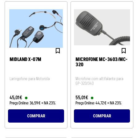
MIDLAND X-07M
MICROFONE MC-3603/MC-
320
Laringofone para Motorola
Microfone com altifalante para
GP-320/340
45
,
01
€
55
,
01
€
Preço Online:
36
,
59
€
+ IVA 23%
Preço Online:
44
,
72
€
+ IVA 23%
COMPRAR
COMPRAR