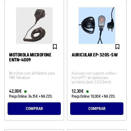
MOTOROLA MICROFONE
AURICULAR EP-320S-SW
ENTN-4009
Microfone com altifalante para
Auricular com suporte orelha +
PMR Talkabout
micro/PTT de lapela para
portáteis (jack 2,5/3,5mm)
42
,
00
€
12
,
30
€
Preço Online:
34
,
15
€
+ IVA 23%
Preço Online:
10
,
00
€
+ IVA 23%
COMPRAR
COMPRAR