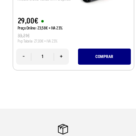
29
,
00
€
Preço Online:
23
,
58
€
+ IVA 23%
33
,
21
€
Pvp Tabela:
27
,
00
€
+ IVA 23%
-
+
COMPRAR