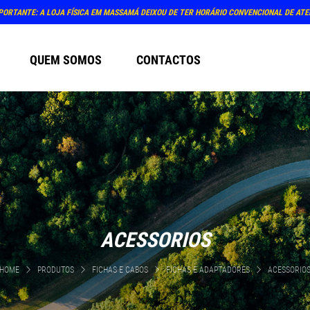
O ATENDIMENTO PRESENCIAL NA LOJA: TERÇA E QUINTA-FEIRA, DIAS 4 E 6 DE AGOSTO (
QUEM SOMOS
CONTACTOS
ACESSORIOS
HOME
PRODUTOS
FICHAS E CABOS
FICHAS E ADAPTADORES
ACESSORIO