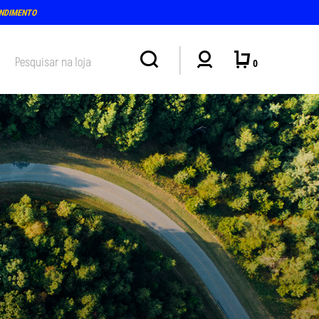
15-18H)
0
S